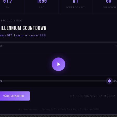
91.7
1999
#1
60'
FM
AÑO
SOFT ROCK BC
DURACIÓN
EPRODUCIENDO
illennium Countdown
laxy 91.7 · La última hora de 1999
00
--
OL
100%
COMPARTIR
CALIFORNIA VIVE LA MÚSICA
Archivo histórico · Galaxy 91.7 · #1 Soft Rock Baja California 1999