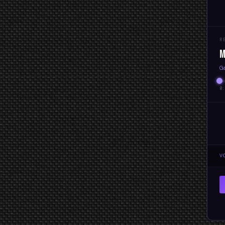
R
M
Ga
0:
V