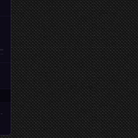
:--
 →