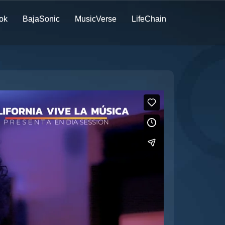
ok
BajaSonic
MusicVerse
LifeChain