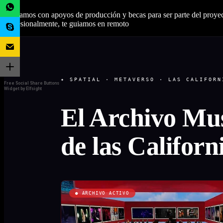
Contamos con apoyos de producción y becas para ser parte del proyect
profesionalmente, te guiamos en remoto
✦ SPATIAL · METAVERSO · LAS CALIFORN
Free Social Share Buttons
Widget by Elfsight
El Archivo Mus
de las
Californ
● ARCHIVO ACTIVO