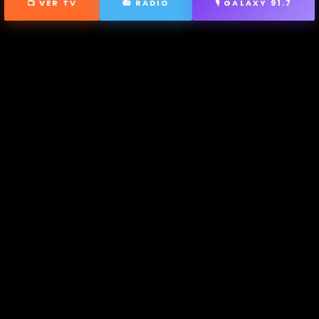
📺 VER TV
📻 RADIO
🎙 GALAXY 91.7